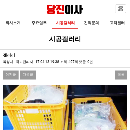
회사소개
주요업무
시공갤러리
견적문의
고객센터
시공갤러리
갤러리
작성자
최고관리자
17-04-13 19:38
조회
497회
댓글
0건
이전글
다음글
목록
본문