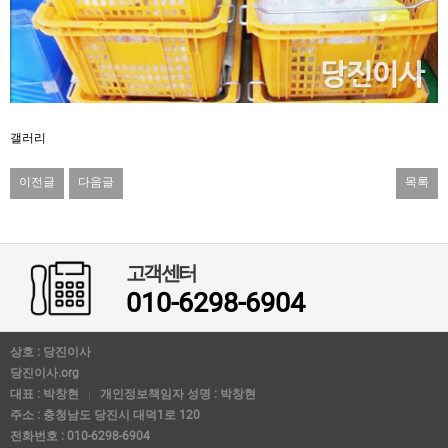
갤러리
이전글
다음글
목록
고객센터
010-6298-6904
상호 : 당진이사
당진이사.org
대표 : 박창현
개인정보책임자 성명 : 박창현
주소 : 충청남도 당진시 대덕1로 120
전화번호 : 010-6298-6904