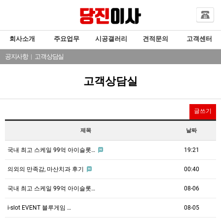
회사소개
주요업무
시공갤러리
견적문의
고객센터
공지사항
|
고객상담실
고객상담실
글쓰기
제목
날짜
국내 최고 스케일 99억 아이슬롯…
19:21
의외의 만족감, 마산치과 후기
00:40
국내 최고 스케일 99억 아이슬롯…
08-06
i-slot EVENT 블루게임 …
08-05